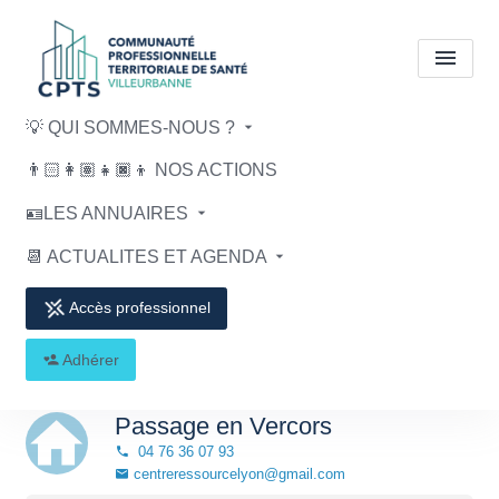
💡 QUI SOMMES-NOUS ?
Passage en Vercors
👨🏻‍👩🏽‍👧🏿‍👦 NOS ACTIONS
🪪LES ANNUAIRES
Accueil
Passage en Vercors
📆 ACTUALITES ET AGENDA
Accès professionnel
Adhérer
Retour
Passage en Vercors
04 76 36 07 93
centreressourcelyon@gmail.com