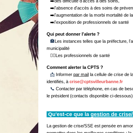
➡️des difficulté d'accès à des soins,
➡️l'absence d'accès à des soins de préven
➡️l'augmentation de la morbi mortalité de la
➡️l'exposition de professionnels de santé
Qui peut donner l'alerte ?
🏣
Les instances telles que la préfecture, l'a
municipalité
👩‍⚕️Les professionnels de santé
Comment alerter la CPTS ?
📩
Informer
par mail
la cellule de crise de 
identifiés, à
crise@cptsvilleurbanne.fr
📞
Contacter par téléphone, en cas de beso
le président (contacts disponible ci-dessous)
Qu'est-ce que la
gestion de crise
La gestion de crise/SSE est pensée en amon
permettre dans les meilleures conditions : l