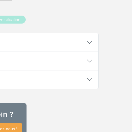
n situation
in ?
ez-nous !