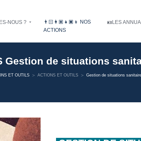
👨🏻‍👩🏽‍👧🏿‍👦 NOS
MES-NOUS ?
🪪LES ANNU
ACTIONS
S
Gestion de situations sanit
ONS ET OUTILS
ACTIONS ET OUTILS
Gestion de situations sanitair