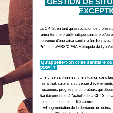
GESTION DE SITU
EXCEPT
La CPTS, en tant qu'association de profession
remonter une problématique sanitaire et/ou p
survenue d'une crise sanitaire (en lien avec l
Préfecture/ARS/CPAM/Métropole de Lyon/etc
Qu'appelle-t-on
crise sanitaire
o
(
SSE
)
?
Une crise sanitaire est une situation dans la
mis à mal, suite à la survenue d'événement
méconnus, progressifs ou brutaux, qui dépass
Sanitairement, et à l'échelle de la CPTS, cela
soins et son accessibilité comme :
➡️l'augmentation de la demande de soins,