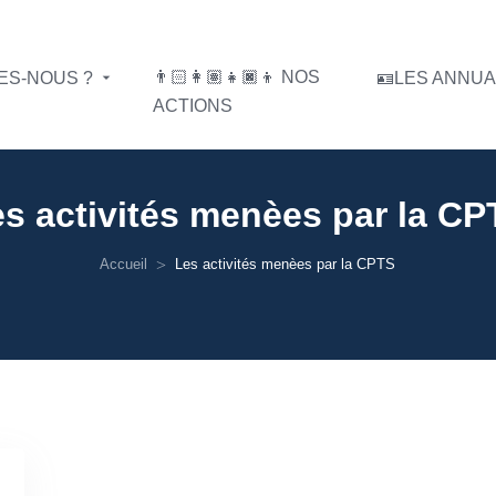
👨🏻‍👩🏽‍👧🏿‍👦 NOS
MES-NOUS ?
🪪LES ANNU
ACTIONS
s activités menèes par la C
Accueil
Les activités menèes par la CPTS