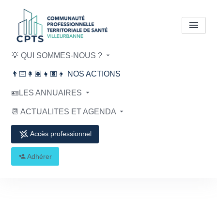
💡 QUI SOMMES-NOUS ?
ACTIONS ET OUTILS
👨🏻‍👩🏽‍👧🏿‍👦 NOS ACTIONS
Maitres de stage
🪪LES ANNUAIRES
universitaires
📆 ACTUALITES ET AGENDA
Accueil
ACTIONS ET OUTILS
ACTIONS ET OUTILS
Accès professionnel
Maitres de stage universitaires
Adhérer